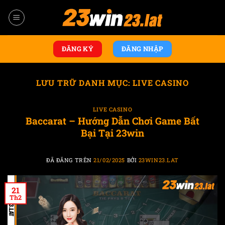
Chuyển
đến
nội
dung
ĐĂNG KÝ
ĐĂNG NHẬP
LƯU TRỮ DANH MỤC:
LIVE CASINO
LIVE CASINO
Baccarat – Hướng Dẫn Chơi Game Bất
Bại Tại 23win
ĐÃ ĐĂNG TRÊN
21/02/2025
BỞI
23WIN23.LAT
21
Th2