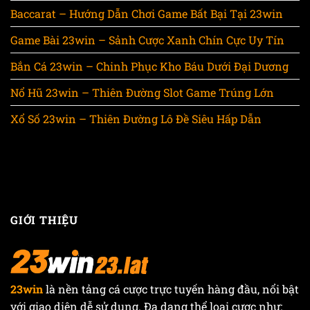
Baccarat – Hướng Dẫn Chơi Game Bất Bại Tại 23win
Game Bài 23win – Sảnh Cược Xanh Chín Cực Uy Tín
Bắn Cá 23win – Chinh Phục Kho Báu Dưới Đại Dương
Nổ Hũ 23win – Thiên Đường Slot Game Trúng Lớn
Xổ Số 23win – Thiên Đường Lô Đề Siêu Hấp Dẫn
GIỚI THIỆU
23win
là nền tảng cá cược trực tuyến hàng đầu, nổi bật
với giao diện dễ sử dụng. Đa dạng thể loại cược như: