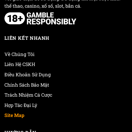
thể thao, casino, xổ số, slot, bắn cá.
LIÊN KẾT NHANH
Về Chúng Tôi
Liên Hệ CSKH
Điều Khoản Sử Dụng
Chính Sách Bảo Mật
Trách Nhiệm Cá Cược
Hợp Tác Đại Lý
Site Map