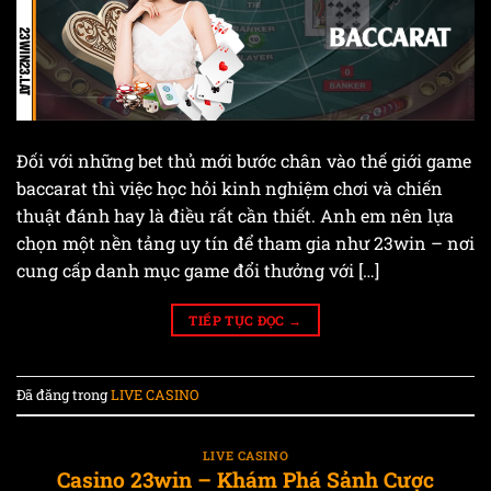
Đối với những bet thủ mới bước chân vào thế giới game
baccarat thì việc học hỏi kinh nghiệm chơi và chiến
thuật đánh hay là điều rất cần thiết. Anh em nên lựa
chọn một nền tảng uy tín để tham gia như 23win – nơi
cung cấp danh mục game đổi thưởng với […]
TIẾP TỤC ĐỌC
→
Đã đăng trong
LIVE CASINO
LIVE CASINO
Casino 23win – Khám Phá Sảnh Cược